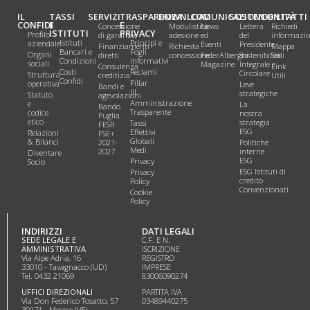
IL
TASSI
SERVIZI
TRASPARENZA
DOWNLOAD
COMUNICAZIONI
SOSTENIBILITÀ
CONTATTI
CONFIDI
E
E
Concessione
Modulistica
News
Lettera
Richiedi
ISTITUTI
PRIVACY
Profilo
di garanzie
adesione
ed
del
informazio
Istituti
Principi e
aziendale
Eventi
Presidente
Finanziamenti
Richiesta
Mappa
Bancari e
Fogli
Organi
diretti
concessione
FederAlberghi
Sostenibilità
Sedi
Condizioni
Informativi
sociali
Magazine
Integrale e
Consulenza
Link
Costi
Reclami
Circolare
Struttura
creditizia
Utili
Confidi
Pillar
operativa
Leve
Bandi e
III
strategiche
Statuto
agevolazioni
Amministrazione
e
La
Bando
Trasparente
codice
nostra
Puglia
etico
strategia
Tassi
FESR
ESG
Effettivi
Relazioni
FSE+
Globali
& Bilanci
2021-
Politiche
Medi
2027
interne
Diventare
ESG
Privacy
Socio
ESG Istituti di
Privacy
credito
Policy
Convenzionati
Cookie
Policy
INDIRIZZI
DATI LEGALI
SEDE LEGALE E
C.F. E N.
AMMINISTRATIVA
ISCRIZIONE
Via Alpe Adria, 16
REGISTRO
33010 - Tavagnacco (UD)
IMPRESE
Tel. 0432 21069
83006090274
UFFICI DIREZIONALI
PARTITA IVA
Via Don Federico Tosatto, 57
03489440275
30171 - Mestre (VE)