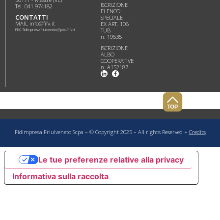
ISCRIZIONE
Tel. 041 974182
ELENCO
CONTATTI
SPECIALE
MAIL info@fifv.it
EX ART. 106
PEC fidimpresafriulveneto@pec.fifv.it
TUB
n. 19535
ISCRIZIONE
ALBO
COOPERATIVE
n. A152187
Fidimpresa Friulveneto Scpa – © Copyright 2025 – All rights Reserved +
Credits
Le tue preferenze relative alla privacy
Informativa sulla raccolta